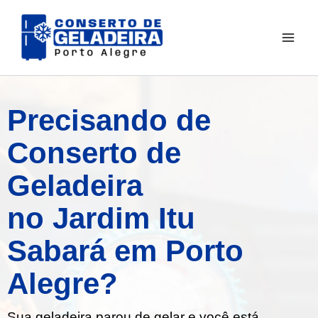
Ir
para
o
conteúdo
Precisando de
Conserto de
Geladeira
no Jardim Itu
Sabará em Porto
Alegre?
Sua geladeira parou de gelar e você está