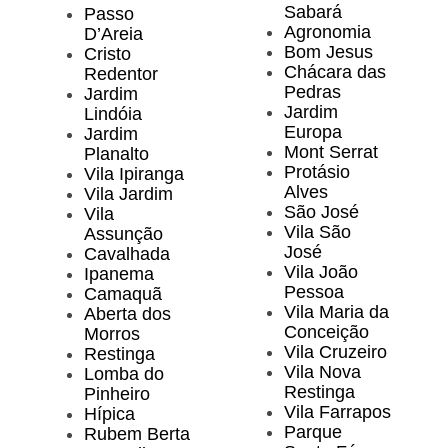
Sabará
Passo
Agronomia
D’Areia
Bom Jesus
Cristo
Chácara das
Redentor
Pedras
Jardim
Jardim
Lindóia
Europa
Jardim
Mont Serrat
Planalto
Protásio
Vila Ipiranga
Alves
Vila Jardim
São José
Vila
Vila São
Assunção
José
Cavalhada
Vila João
Ipanema
Pessoa
Camaquã
Vila Maria da
Aberta dos
Conceição
Morros
Vila Cruzeiro
Restinga
Vila Nova
Lomba do
Restinga
Pinheiro
Vila Farrapos
Hípica
Parque
Rubem Berta