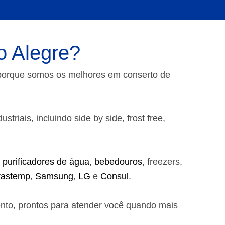
o Alegre?
 porque somos os melhores em conserto de
riais, incluindo side by side, frost free,
,
purificadores de água
,
bebedouros
, freezers,
rastemp
,
Samsung
,
LG
e
Consul
.
ento, prontos para atender você quando mais