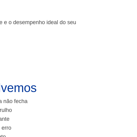
de e o desempenho ideal do seu
lvemos
a não fecha
rulho
ante
 erro
ato