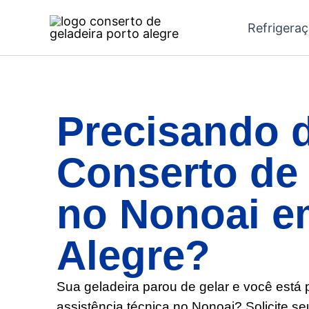
Ir
Refrigera
para
o
conteúdo
Precisando 
Conserto de 
no Nonoai e
Alegre?
Sua geladeira parou de gelar e você está
assistência técnica no Nonoai? Solicite s