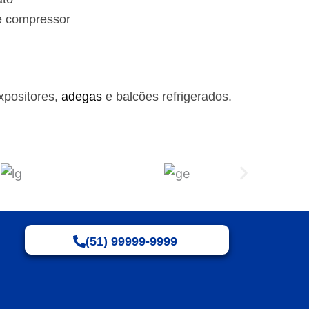
e compressor
xpositores,
adegas
e balcões refrigerados.
(51) 99999-9999