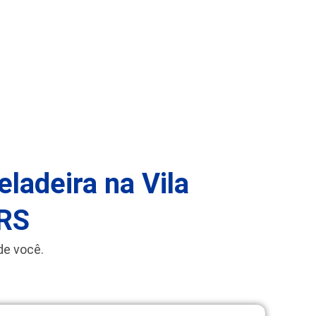
ladeira na Vila
-RS
de você.