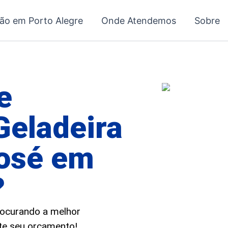
ção em Porto Alegre
Onde Atendemos
Sobre
e
Geladeira
José em
?
procurando a melhor
ite seu orçamento!