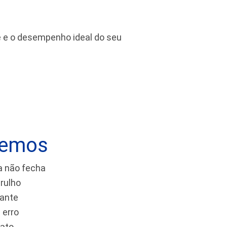
de e o desempenho ideal do seu
vemos
a não fecha
rulho
tante
 erro
tato