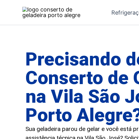
Ir
Refrigera
para
o
conteúdo
Precisando d
Conserto de 
na Vila São 
Porto Alegre
Sua geladeira parou de gelar e você está 
assistência técnica na Vila São José? Solic