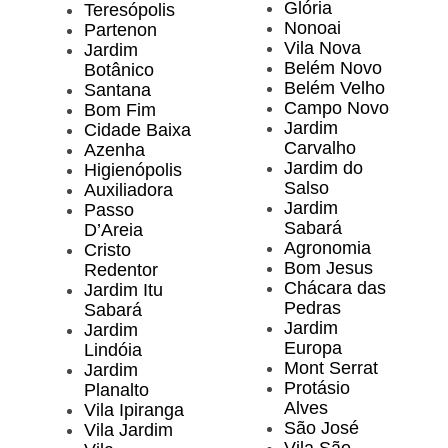
Glória
Teresópolis
Nonoai
Partenon
Vila Nova
Jardim
Belém Novo
Botânico
Belém Velho
Santana
Campo Novo
Bom Fim
Jardim
Cidade Baixa
Carvalho
Azenha
Jardim do
Higienópolis
Salso
Auxiliadora
Jardim
Passo
Sabará
D’Areia
Agronomia
Cristo
Bom Jesus
Redentor
Chácara das
Jardim Itu
Pedras
Sabará
Jardim
Jardim
Europa
Lindóia
Mont Serrat
Jardim
Protásio
Planalto
Alves
Vila Ipiranga
São José
Vila Jardim
Vila São