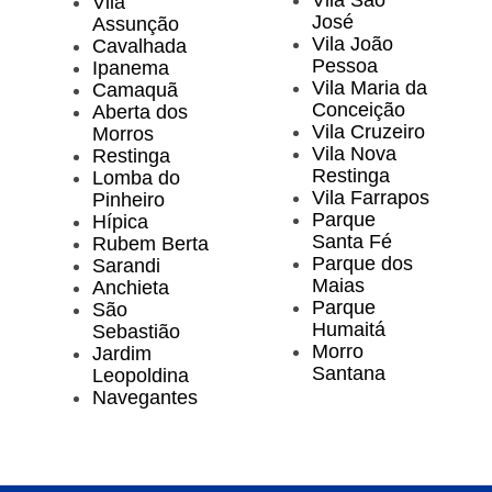
Vila
José
Assunção
Vila João
Cavalhada
Pessoa
Ipanema
Vila Maria da
Camaquã
Conceição
Aberta dos
Vila Cruzeiro
Morros
Vila Nova
Restinga
Restinga
Lomba do
Vila Farrapos
Pinheiro
Parque
Hípica
Santa Fé
Rubem Berta
Parque dos
Sarandi
Maias
Anchieta
Parque
São
Humaitá
Sebastião
Morro
Jardim
Santana
Leopoldina
Navegantes