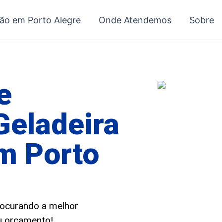
ção em Porto Alegre
Onde Atendemos
Sobre
e
Geladeira
m Porto
procurando a melhor
eu orçamento!