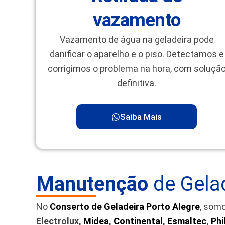
vazamento
Vazamento de água na geladeira pode
danificar o aparelho e o piso. Detectamos e
corrigimos o problema na hora, com soluçã
definitiva.
Saiba Mais
Manutenção
de Gela
No
Conserto de Geladeira Porto Alegre
, som
Electrolux,
Midea
,
Continental
,
Esmaltec
,
Phi