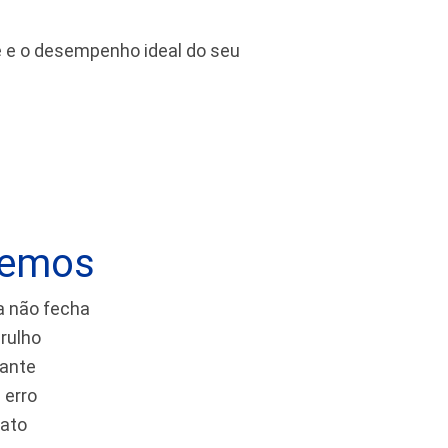
de e o desempenho ideal do seu
vemos
a não fecha
rulho
tante
 erro
tato