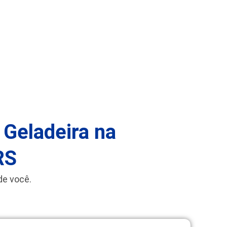
 Geladeira na
RS
de você.