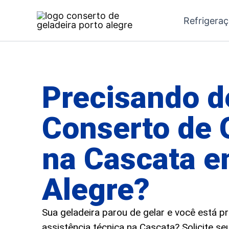
Ir
Refrigera
para
o
conteúdo
Precisando d
Conserto de 
na Cascata e
Alegre?
Sua geladeira parou de gelar e você está 
assistência técnica na Cascata? Solicite s