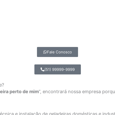
Fale Conosco
(51) 99999-9999
e?
eira perto de mim
”, encontrará nossa empresa porq
nica e instalação de geladeiras domésticas e industri